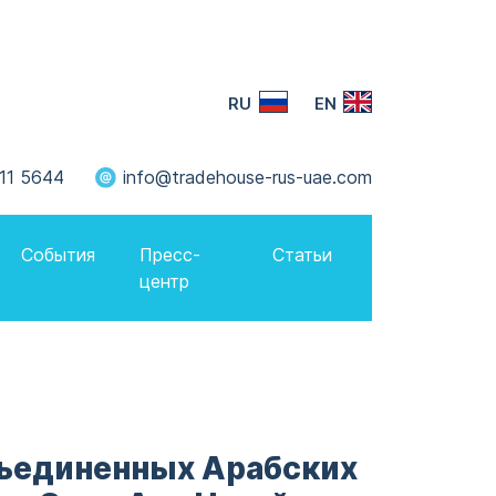
RU
EN
11 5644
info@tradehouse-rus-uae.com
События
Пресс-
Статьи
центр
бъединенных Арабских