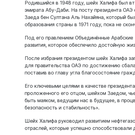
Родившийся в 1948 году, шейх Халифа был в
эмирата Абу-Даби. На посту президента ОАЭ 
Заеда бен Султана Аль Нахайяна, который б
образования страны в 1971 году, пока не скон
Под его правлением Объединённые Арабские
развития, которое обеспечило достойную жи
После избрания президентом шейх Халифа зап
для правительства ОАЭ по достижению сбала
поставив во главу угла благосостояние граж
Его ключевыми целями в качестве президент
проложенного его отцом, шейхом Заедом, чье
быть маяком, ведущим нас в будущее, в проц
безопасность и стабильность».
Шейх Халифа руководил развитием нефтегаз
отраслей, которые успешно способствовали 