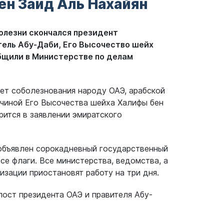
ен Заид Аль Нахайян
олезни скончался президент
ель Абу-Даби, Его Высочество шейх
общили в Министерстве по делам
т соболезнования народу ОАЭ, арабской
ончиной Его Высочества шейха Халифы бен
рится в заявлении эмиратского
 объявлен сорокадневный государственный
се флаги. Все министерства, ведомства, а
изации приостановят работу на три дня.
ост президента ОАЭ и правителя Абу-