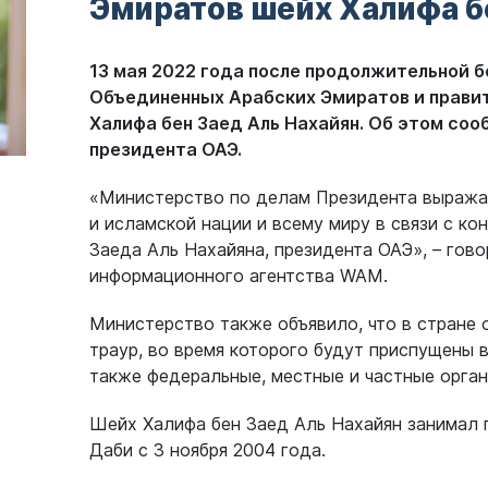
Эмиратов шейх Халифа б
13 мая 2022 года после продолжительной б
Объединенных Арабских Эмиратов и правит
Халифа бен Заед Аль Нахайян. Об этом со
президента ОАЭ.
«Министерство по делам Президента выражае
и исламской нации и всему миру в связи с к
Заеда Аль Нахайяна, президента ОАЭ», – гово
информационного агентства WAM.
Министерство также объявило, что в стране
траур, во время которого будут приспущены в
также федеральные, местные и частные орган
Шейх Халифа бен Заед Аль Нахайян занимал п
Даби с 3 ноября 2004 года.