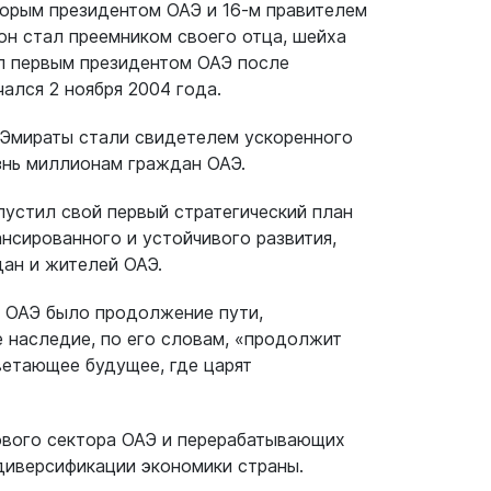
торым президентом ОАЭ и 16-м правителем
он стал преемником своего отца, шейха
ыл первым президентом ОАЭ после
чался 2 ноября 2004 года.
 Эмираты стали свидетелем ускоренного
знь миллионам граждан ОАЭ.
устил свой первый стратегический план
нсированного и устойчивого развития,
дан и жителей ОАЭ.
а ОАЭ было продолжение пути,
 наследие, по его словам, «продолжит
ветающее будущее, где царят
ового сектора ОАЭ и перерабатывающих
диверсификации экономики страны.